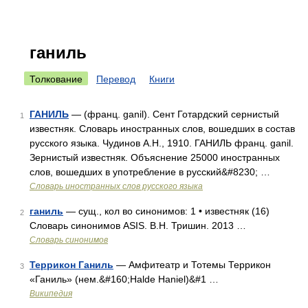
ганиль
Толкование
Перевод
Книги
ГАНИЛЬ
— (франц. ganil). Сент Готардский сернистый
1
известняк. Словарь иностранных слов, вошедших в состав
русского языка. Чудинов А.Н., 1910. ГАНИЛЬ франц. ganil.
Зернистый известняк. Объяснение 25000 иностранных
слов, вошедших в употребление в русский&#8230; …
Словарь иностранных слов русского языка
ганиль
— сущ., кол во синонимов: 1 • известняк (16)
2
Словарь синонимов ASIS. В.Н. Тришин. 2013 …
Словарь синонимов
Террикон Ганиль
— Амфитеатр и Тотемы Террикон
3
«Ганиль» (нем.&#160;Halde Haniel)&#1 …
Википедия