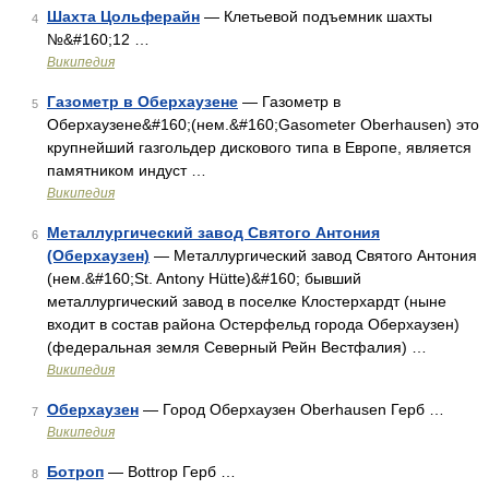
Шахта Цольферайн
— Клетьевой подъемник шахты
4
№&#160;12 …
Википедия
Газометр в Оберхаузене
— Газометр в
5
Оберхаузене&#160;(нем.&#160;Gasometer Oberhausen) это
крупнейший газгольдер дискового типа в Европе, является
памятником индуст …
Википедия
Металлургический завод Святого Антония
6
(Оберхаузен)
— Металлургический завод Святого Антония
(нем.&#160;St. Antony Hütte)&#160; бывший
металлургический завод в поселке Клостерхардт (ныне
входит в состав района Остерфельд города Оберхаузен)
(федеральная земля Северный Рейн Вестфалия) …
Википедия
Оберхаузен
— Город Оберхаузен Oberhausen Герб …
7
Википедия
Ботроп
— Bottrop Герб …
8