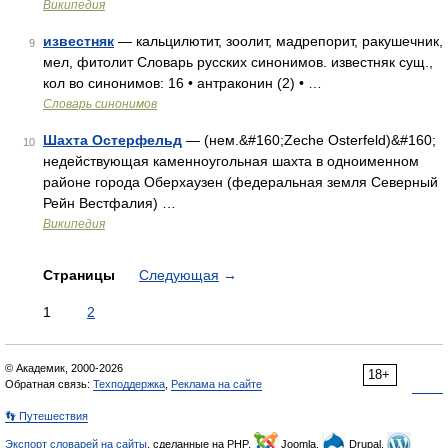
Википедия
известняк
— кальцилютит, зоолит, мадрепорит, ракушечник,
9
мел, фитолит Словарь русских синонимов. известняк сущ.,
кол во синонимов: 16 • антраконин (2) • …
Словарь синонимов
Шахта Остерфельд
— (нем.&#160;Zeche Osterfeld)&#160;
10
недействующая каменноугольная шахта в одноименном
районе города Оберхаузен (федеральная земля Северный
Рейн Вестфалия) …
Википедия
Страницы
Следующая
→
1
2
© Академик, 2000-2026
18+
Обратная связь:
Техподдержка
,
Реклама на сайте
👣 Путешествия
Экспорт словарей на сайты
, сделанные на PHP,
Joomla,
Drupal,